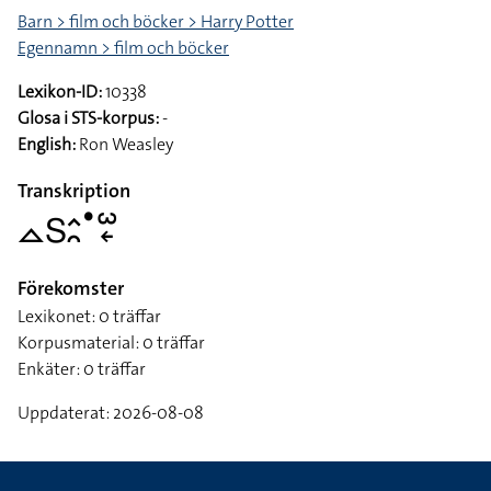
Barn > film och böcker > Harry Potter
Egennamn > film och böcker
Lexikon-ID:
10338
Glosa i STS-korpus:
-
English:
Ron Weasley
Transkription
􌤼􌥅􌤵􌥘􌤟􌥱􌦈
Förekomster
Lexikonet: 0 träffar
Korpusmaterial: 0 träffar
Enkäter: 0 träffar
Uppdaterat: 2026-08-08