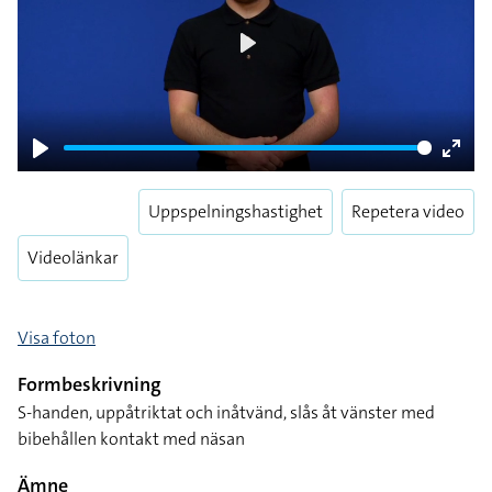
Play
Play
Enter
fulls
Uppspelningshastighet
Repetera video
Videolänkar
Visa foton
Formbeskrivning
S-handen, uppåtriktat och inåtvänd, slås åt vänster med
bibehållen kontakt med näsan
Ämne