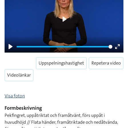
Play
Play
Enter
fulls
Uppspelningshastighet
Repetera video
Videolänkar
Visa foton
Formbeskrivning
Pekfingret, uppåtriktat och framåtvänt, förs uppåt i
huvudhöjd // Flata händer, framåtriktade och nedåtvända,