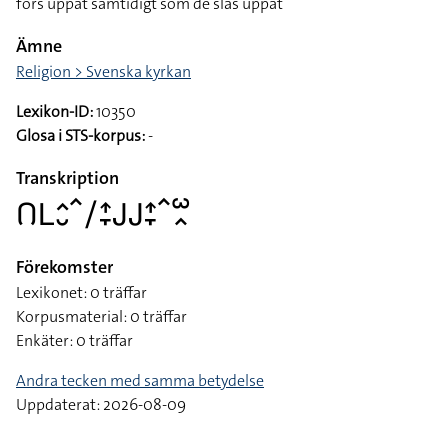
förs uppåt samtidigt som de slås uppåt
Ämne
Religion > Svenska kyrkan
Lexikon-ID:
10350
Glosa i STS-korpus:
-
Transkription
􌤂􌥈􌤵􌤷􌥦􌥠􌤴􌥙􌤢􌤢􌤴􌥙􌥦􌥱􌥿
Förekomster
Lexikonet: 0 träffar
Korpusmaterial: 0 träffar
Enkäter: 0 träffar
Andra tecken med samma betydelse
Uppdaterat: 2026-08-09