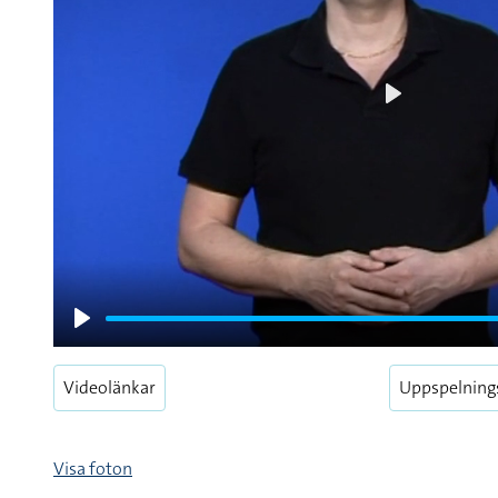
Play
Play
Videolänkar
Uppspelning
Visa foton