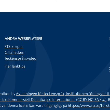
ANDRA WEBBPLATSER
STS-korpus
Gilla Tecken
Teckenspråksvideo
Fler länktips
exikon by
Avdelningen för teckenspråk, Institutionen för lingvisti
keKommersiell-DelaLika 4.0 Internationell (CC BY-NC-SA 4.0).
B
töver denna licens kan vara tillgängligt på
https://www.su.se/fors