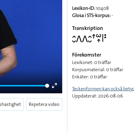
Lexikon-ID:
10408
Glosa i STS-korpus:
-
Transkription
􌤵􌤷􌤣􌤣􌤵􌤷􌦃􌥱􌥾􌥼􌥻
Förekomster
Lexikonet: 0 träffar
Korpusmaterial: 0 träffar
Enkäter: 0 träffar
Teckenformen kan också bety
Enter
Uppdaterat: 2026-08-06
fullscreen
shastighet
Repetera video