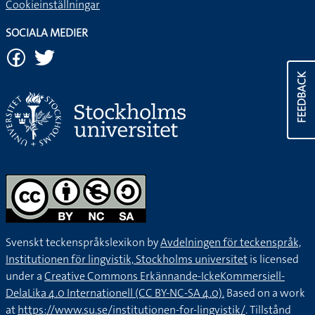
Cookieinställningar
SOCIALA MEDIER
FEEDBACK
Svenskt teckenspråkslexikon by
Avdelningen för teckenspråk,
Institutionen för lingvistik, Stockholms universitet
is licensed
under a
Creative Commons Erkännande-IckeKommersiell-
DelaLika 4.0 Internationell (CC BY-NC-SA 4.0).
Based on a work
at
https://www.su.se/institutionen-for-lingvistik/
. Tillstånd