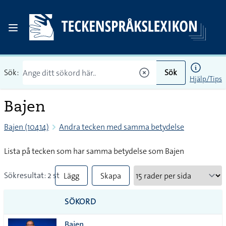
Sök:
Sök
Hjälp/Tips
Bajen
Bajen (10414)
Andra tecken med samma betydelse
Lista på tecken som har samma betydelse som Bajen
Sökresultat: 2 st
Lägg
Skapa
till
PDF
SÖKORD
alla i
Bajen