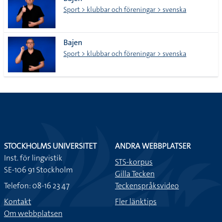
lista
Sport > klubbar och föreningar > svenska
Bajen
Sport > klubbar och föreningar > svenska
STOCKHOLMS UNIVERSITET
ANDRA WEBBPLATSER
Inst. för lingvistik
STS-korpus
SE-106 91 Stockholm
Gilla Tecken
Telefon: 08-16 23 47
Teckenspråksvideo
Kontakt
Fler länktips
Om webbplatsen