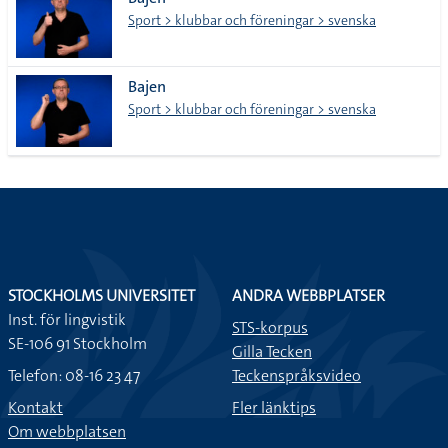
lista
Sport > klubbar och föreningar > svenska
Bajen
Sport > klubbar och föreningar > svenska
STOCKHOLMS UNIVERSITET
ANDRA WEBBPLATSER
Inst. för lingvistik
STS-korpus
SE-106 91 Stockholm
Gilla Tecken
Telefon: 08-16 23 47
Teckenspråksvideo
Kontakt
Fler länktips
Om webbplatsen