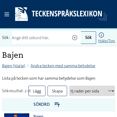
Sök:
Sök
Hjälp/Tips
Bajen
Bajen (10414)
Andra tecken med samma betydelse
Lista på tecken som har samma betydelse som Bajen
Sökresultat: 2 st
Lägg
Skapa
till
PDF
SÖKORD
alla i
Bajen