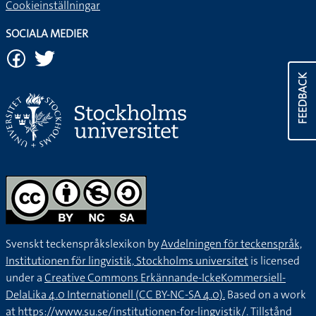
Cookieinställningar
SOCIALA MEDIER
FEEDBACK
Svenskt teckenspråkslexikon by
Avdelningen för teckenspråk,
Institutionen för lingvistik, Stockholms universitet
is licensed
under a
Creative Commons Erkännande-IckeKommersiell-
DelaLika 4.0 Internationell (CC BY-NC-SA 4.0).
Based on a work
at
https://www.su.se/institutionen-for-lingvistik/
. Tillstånd