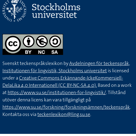
Svenskt teckenspråkslexikon by
Avdelningen för teckenspråk,
Institutionen för lingvistik, Stockholms universitet
is licensed
under a
Creative Commons Erkännande-IckeKommersiell-
DelaLika 4.0 Internationell (CC BY-NC-SA 4.0).
Based on a work
at
https://www.su.se/institutionen-for-lingvistik/
. Tillstånd
utöver denna licens kan vara tillgängligt på
https://www.su.se/forskning/forskningsämnen/teckenspråk
.
Kontakta oss via
teckenlexikon@ling.su.se
.