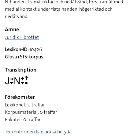
N-handen, framåtriktad och nedåtvänd, förs framåt med
medial kontakt under flata handen, högerriktad och
nedåtvänd
Ämne
Juridik > brottet
Lexikon-ID:
10426
Glosa i STS-korpus:
-
Transkription
􌤢􌥔􌥙􌥌􌤴􌥙􌦃􌥡
Förekomster
Lexikonet: 0 träffar
Korpusmaterial: 0 träffar
Enkäter: 0 träffar
Teckenformen kan också betyda