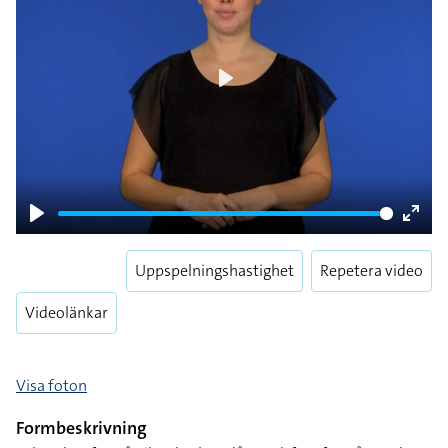
Play
Play
Enter
fulls
Uppspelningshastighet
Repetera video
Videolänkar
Visa foton
Formbeskrivning