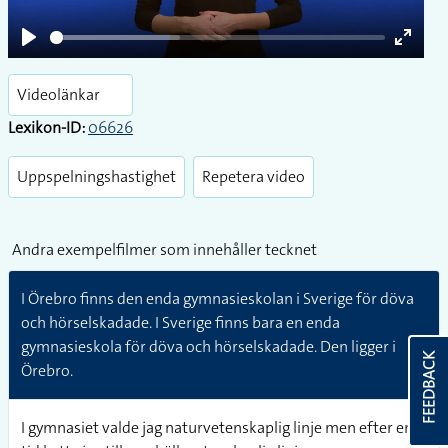
Play
Enter
fullsc
Videolänkar
Lexikon-ID:
06626
Uppspelningshastighet
Repetera video
Andra exempelfilmer som innehåller tecknet
I Örebro finns den enda gymnasieskolan i Sverige för döva
och hörselskadade. I Sverige finns bara en enda
gymnasieskola för döva och hörselskadade. Den ligger i
FEEDBACK
Örebro.
I gymnasiet valde jag naturvetenskaplig linje men efter en