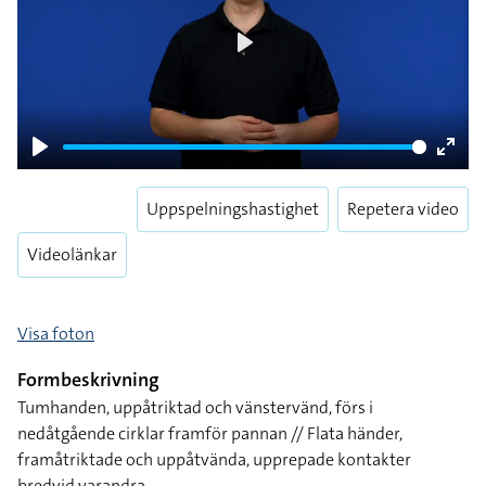
Play
Play
Enter
fulls
Uppspelningshastighet
Repetera video
Videolänkar
Visa foton
Formbeskrivning
Tumhanden, uppåtriktad och vänstervänd, förs i
nedåtgående cirklar framför pannan // Flata händer,
framåtriktade och uppåtvända, upprepade kontakter
bredvid varandra