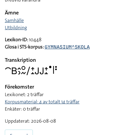
Ämne
Samhälle
Utbildning
Lexikon-ID:
10448
Glosa i STS-korpus:
GYMNASIUM^SKOLA
Transkription
􌤃􌤧􌤵􌤶􌥰􌦌􌥠􌤴􌤸􌤢􌤢􌤴􌤸􌤟􌥼􌥻
Förekomster
Lexikonet: 2 träffar
Korpusmaterial: 4 av totalt 14 träffar
Enkäter: 0 träffar
Uppdaterat: 2026-08-08