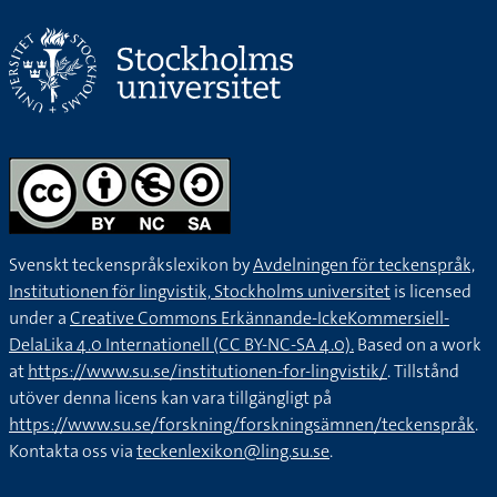
Svenskt teckenspråkslexikon by
Avdelningen för teckenspråk,
Institutionen för lingvistik, Stockholms universitet
is licensed
under a
Creative Commons Erkännande-IckeKommersiell-
DelaLika 4.0 Internationell (CC BY-NC-SA 4.0).
Based on a work
at
https://www.su.se/institutionen-for-lingvistik/
. Tillstånd
utöver denna licens kan vara tillgängligt på
https://www.su.se/forskning/forskningsämnen/teckenspråk
.
Kontakta oss via
teckenlexikon@ling.su.se
.