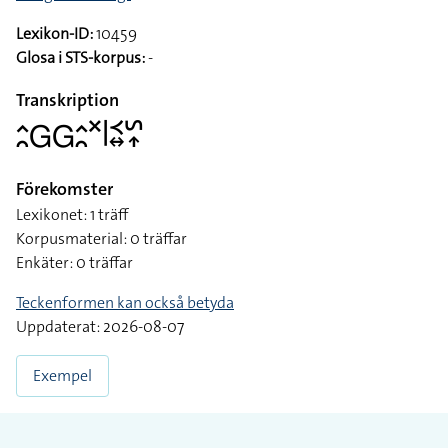
Lexikon-ID:
10459
Glosa i STS-korpus:
-
Transkription
􌤵􌥘􌤦􌤦􌤵􌥘􌦎􌥼􌥹􌦉􌥲􌥾
Förekomster
Lexikonet: 1 träff
Korpusmaterial: 0 träffar
Enkäter: 0 träffar
Teckenformen kan också betyda
Uppdaterat: 2026-08-07
Exempel