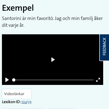
Exempel
Santorini är min favoritö. Jag och min familj åker
dit varje år.
FEEDBACK
Play
Play
Enter
fullsc
Videolänkar
Lexikon-ID:
10459