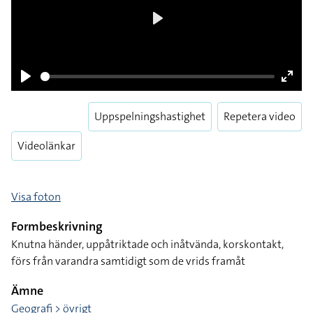
Play
Play
Enter
fulls
Uppspelningshastighet
Repetera video
Videolänkar
Visa foton
Formbeskrivning
Knutna händer, uppåtriktade och inåtvända, korskontakt,
förs från varandra samtidigt som de vrids framåt
Ämne
Geografi > övrigt