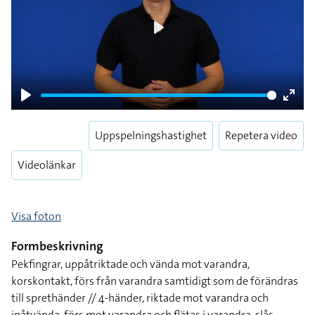
Play
Play
Enter
fulls
Uppspelningshastighet
Repetera video
Videolänkar
Visa foton
Formbeskrivning
Pekfingrar, uppåtriktade och vända mot varandra,
korskontakt, förs från varandra samtidigt som de förändras
till sprethänder // 4-händer, riktade mot varandra och
inåtvända, förs mot varandra och flätas i varandra, slås