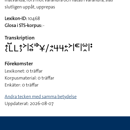
slutligen uppåt, upprepas
Lexikon-ID:
10468
Glosa i STS-korpus:
-
Transkription
􌤴􌥗􌥈􌤹􌥈􌤴􌤶􌦅􌥼􌥹􌦉􌦆􌥃􌥠􌥔􌥘􌦪􌦪􌥓􌥘􌦅􌥼􌥭􌥼􌥱􌥿􌥼􌥻
Förekomster
Lexikonet: 0 träffar
Korpusmaterial: 0 träffar
Enkäter: 0 träffar
Andra tecken med samma betydelse
Uppdaterat: 2026-08-07