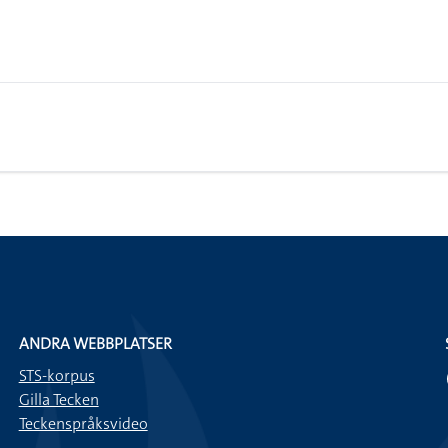
ANDRA WEBBPLATSER
STS-korpus
Gilla Tecken
Teckenspråksvideo