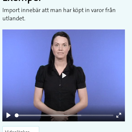
Import innebär att man har köpt in varor från
utlandet.
Play
Play
Enter
fullsc