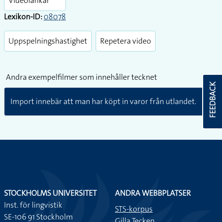
Videolänkar
Lexikon-ID:
08078
Uppspelningshastighet
Repetera video
Andra exempelfilmer som innehåller tecknet
FEEDBACK
Import innebär att man har köpt in varor från utlandet.
STOCKHOLMS UNIVERSITET
ANDRA WEBBPLATSER
Inst. för lingvistik
STS-korpus
SE-106 91 Stockholm
Gilla Tecken