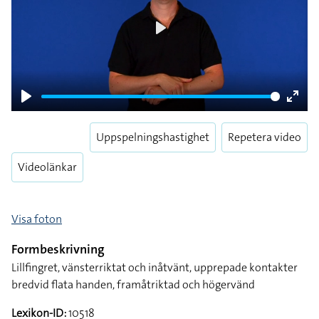
Play
Play
Enter
fulls
Uppspelningshastighet
Repetera video
Videolänkar
Visa foton
Formbeskrivning
Lillfingret, vänsterriktat och inåtvänt, upprepade kontakter
bredvid flata handen, framåtriktad och högervänd
Lexikon-ID:
10518