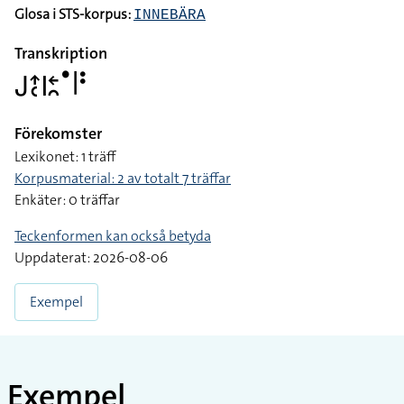
Glosa i STS-korpus:
INNEBÄRA
Transkription
􌤢􌤴􌥗􌤱􌥓􌥘􌤟􌥼􌥻
Förekomster
Lexikonet: 1 träff
Korpusmaterial: 2 av totalt 7 träffar
Enkäter: 0 träffar
Teckenformen kan också betyda
Uppdaterat: 2026-08-06
Exempel
Exempel