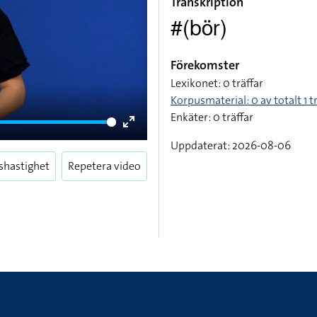
Transkription
#(bör)
Förekomster
Lexikonet: 0 träffar
Korpusmaterial: 0 av totalt 1 t
Enkäter: 0 träffar
Enter
Uppdaterat: 2026-08-06
fullscreen
shastighet
Repetera video