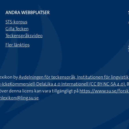
ANDRA WEBBPLATSER
STS-korpus
Gilla Tecken
Teckenspråksvideo
Fler länktips
exikon by
Avdelningen för teckenspråk, Institutionen för lingvisti
keKommersiell-DelaLika 4.0 Internationell (CC BY-NC-SA 4.0).
B
töver denna licens kan vara tillgängligt på
https://www.su.se/fors
nlexikon@ling.su.se
.