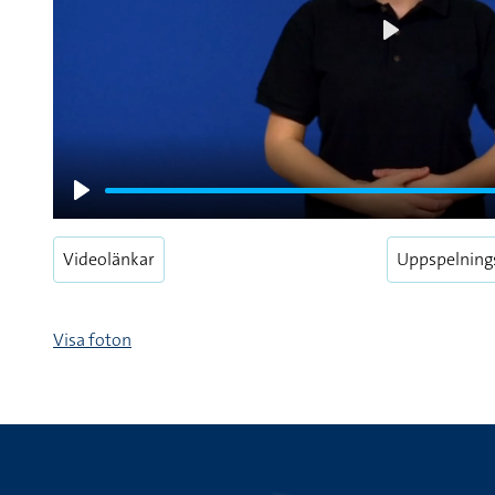
Play
Play
Videolänkar
Uppspelning
Visa foton