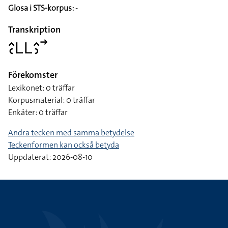
Glosa i STS-korpus:
-
Transkription
􌤵􌥗􌥈􌥈􌤵􌤶􌥣
Förekomster
Lexikonet: 0 träffar
Korpusmaterial: 0 träffar
Enkäter: 0 träffar
Andra tecken med samma betydelse
Teckenformen kan också betyda
Uppdaterat: 2026-08-10