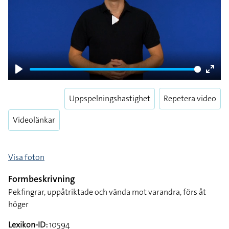
Play
Play
Enter
fulls
Uppspelningshastighet
Repetera video
Videolänkar
Visa foton
Formbeskrivning
Pekfingrar, uppåtriktade och vända mot varandra, förs åt
höger
Lexikon-ID:
10594