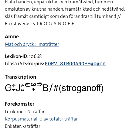
Flata handen, uppåtriktad och framåtvänd, tummen
omsluten av knutna handen, framåtriktad och nedåtvänd,
slås framåt samtidigt som den förändras till tumhand //
Bokstaveras: S-T-R-O-G-A-N-O-F-F
Ämne
Mat och dryck > maträtter
Lexikon-ID:
10668
Glosa i STS-korpus:
KORV_STROGANOFF@b@en
Transkription
􌤦􌤴􌥙􌤢􌤵􌤷􌥭􌥱􌥾􌦆􌤧􌥠#(stroganoff)
Förekomster
Lexikonet: 0 träffar
Korpusmaterial: 0 av totalt 1 träffar
Enkäter: 0 träffar