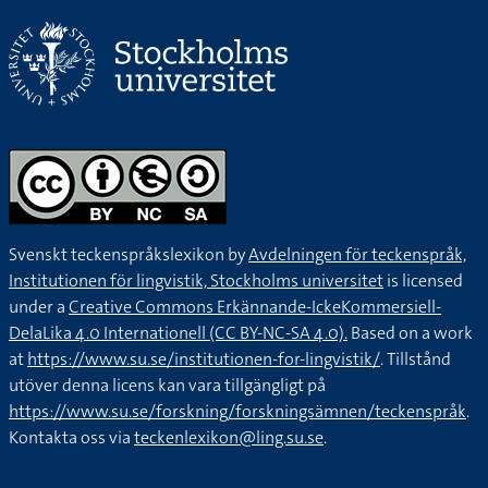
Svenskt teckenspråkslexikon by
Avdelningen för teckenspråk,
Institutionen för lingvistik, Stockholms universitet
is licensed
under a
Creative Commons Erkännande-IckeKommersiell-
DelaLika 4.0 Internationell (CC BY-NC-SA 4.0).
Based on a work
at
https://www.su.se/institutionen-for-lingvistik/
. Tillstånd
utöver denna licens kan vara tillgängligt på
https://www.su.se/forskning/forskningsämnen/teckenspråk
.
Kontakta oss via
teckenlexikon@ling.su.se
.