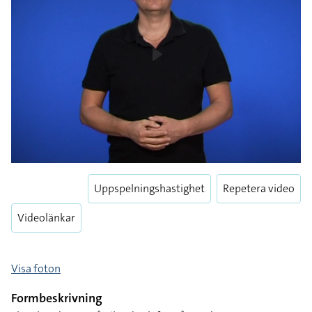
Play
Play
Enter
Uppspelningshastighet
Repetera video
fulls
Videolänkar
Visa foton
Formbeskrivning