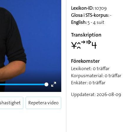
Lexikon-ID:
10709
Glosa i STS-korpus:
-
English:
5 - 4 suit
Transkription
􌥃􌤵􌥘􌥣􌦆􌦪
Förekomster
Lexikonet: 0 träffar
Korpusmaterial: 0 träffar
Enkäter: 0 träffar
Enter
Uppdaterat: 2026-08-09
fullscreen
shastighet
Repetera video