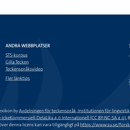
ANDRA WEBBPLATSER
STS-korpus
Gilla Tecken
Teckenspråksvideo
Fler länktips
exikon by
Avdelningen för teckenspråk, Institutionen för lingvisti
keKommersiell-DelaLika 4.0 Internationell (CC BY-NC-SA 4.0).
B
töver denna licens kan vara tillgängligt på
https://www.su.se/fors