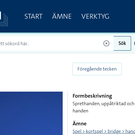
START
ÄMNE
VERKTYG
Sök
Föregående tecken
Formbeskrivning
Sprethanden, uppåtriktad och i
handen
Ämne
Spel > kortspel > bridge > han