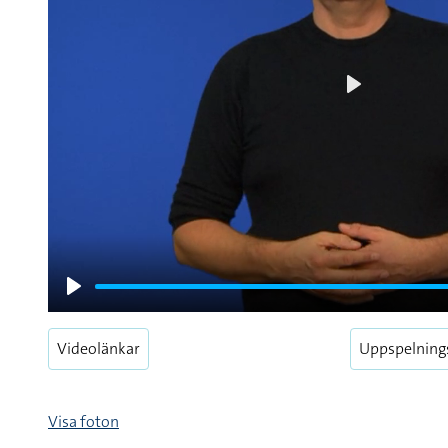
Play
Play
Videolänkar
Uppspelning
Visa foton