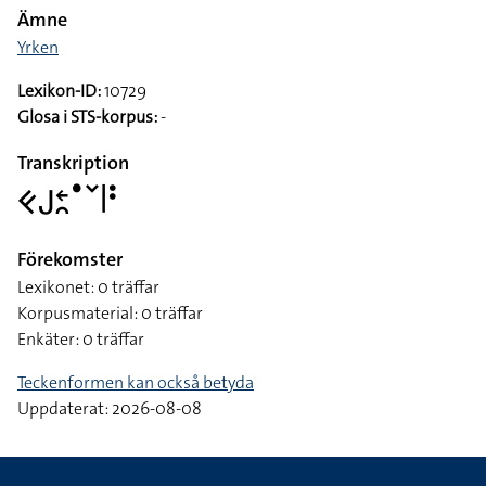
Ämne
Yrken
Lexikon-ID:
10729
Glosa i STS-korpus:
-
Transkription
􌤑􌤢􌥓􌥘􌤟􌥧􌥼􌥻
Förekomster
Lexikonet: 0 träffar
Korpusmaterial: 0 träffar
Enkäter: 0 träffar
Teckenformen kan också betyda
Uppdaterat: 2026-08-08