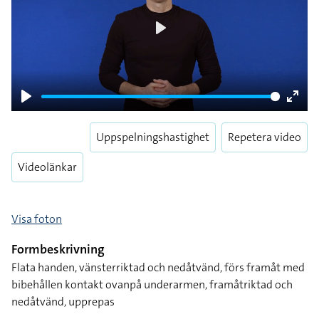
Play
Play
Enter
fulls
Uppspelningshastighet
Repetera video
Videolänkar
Visa foton
Formbeskrivning
Flata handen, vänsterriktad och nedåtvänd, förs framåt med
bibehållen kontakt ovanpå underarmen, framåtriktad och
nedåtvänd, upprepas