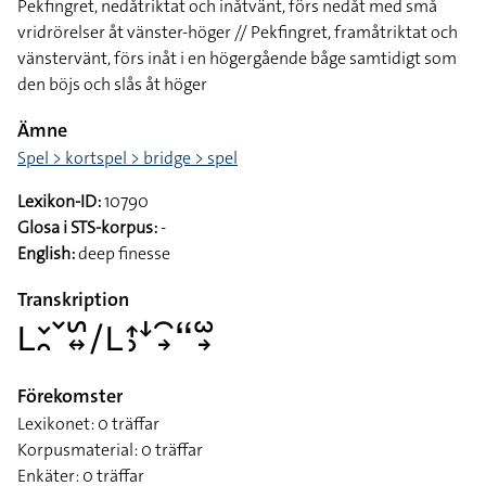
Pekfingret, nedåtriktat och inåtvänt, förs nedåt med små
vridrörelser åt vänster-höger // Pekfingret, framåtriktat och
vänstervänt, förs inåt i en högergående båge samtidigt som
den böjs och slås åt höger
Ämne
Spel > kortspel > bridge > spel
Lexikon-ID:
10790
Glosa i STS-korpus:
-
English:
deep finesse
Transkription
􌥈􌥖􌥘􌥧􌥲􌦉􌥠􌥈􌤴􌤶􌦄􌥯􌥽􌦨􌥱􌥽
Förekomster
Lexikonet: 0 träffar
Korpusmaterial: 0 träffar
Enkäter: 0 träffar