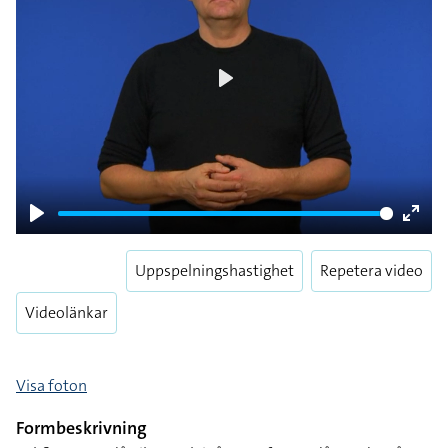
Play
Play
Enter
fulls
Uppspelningshastighet
Repetera video
Videolänkar
Visa foton
Formbeskrivning