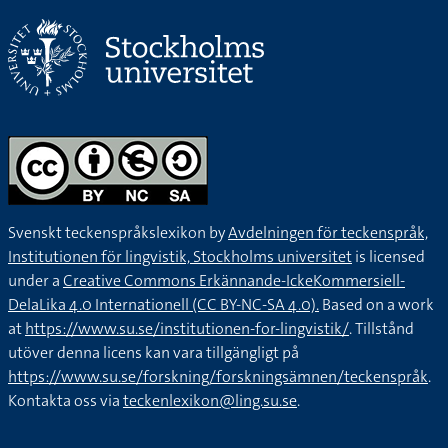
Svenskt teckenspråkslexikon by
Avdelningen för teckenspråk,
Institutionen för lingvistik, Stockholms universitet
is licensed
under a
Creative Commons Erkännande-IckeKommersiell-
DelaLika 4.0 Internationell (CC BY-NC-SA 4.0).
Based on a work
at
https://www.su.se/institutionen-for-lingvistik/
. Tillstånd
utöver denna licens kan vara tillgängligt på
https://www.su.se/forskning/forskningsämnen/teckenspråk
.
Kontakta oss via
teckenlexikon@ling.su.se
.