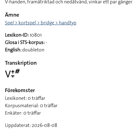
V-handen, framåtriktad och nedåtvänd, vinkar ett par gånger
Ämne
Spel > kortspel > bridge > handtyp
Lexikon-ID:
10801
Glosa i STS-korpus:
-
English:
doubleton
Transkription
􌤭􌤴􌥙􌥺
Förekomster
Lexikonet: 0 träffar
Korpusmaterial: 0 träffar
Enkäter: 0 träffar
Uppdaterat: 2026-08-08