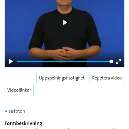
Play
Play
Enter
fulls
Uppspelningshastighet
Repetera video
Videolänkar
Visa foton
Formbeskrivning