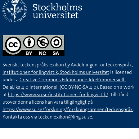
Svenskt teckenspråkslexikon by
Avdelningen för teckenspråk,
Institutionen för lingvistik, Stockholms universitet
is licensed
under a
Creative Commons Erkännande-IckeKommersiell-
DelaLika 4.0 Internationell (CC BY-NC-SA 4.0).
Based on a work
at
https://www.su.se/institutionen-for-lingvistik/
. Tillstånd
utöver denna licens kan vara tillgängligt på
https://www.su.se/forskning/forskningsämnen/teckenspråk
.
Kontakta oss via
teckenlexikon@ling.su.se
.