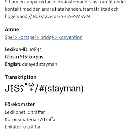
S-handen, uppåtriktad och vänstervänd, slås framåt under
kontakt med den andra flata handen, framåtriktad och
högervänd // Bokstaveras: S-T-A-Y-M-A-N
Ämne
Spel > kortspel > bridge > konvention
Lexikon-ID:
10843
Glosa i STS-korpus:
-
English:
delayed stayman
Transkription
􌤢􌤴􌥗􌥅􌤵􌤶􌤟􌥱􌥾􌥠#(stayman)
Förekomster
Lexikonet: 0 träffar
Korpusmaterial: 0 träffar
Enkäter: 0 träffar