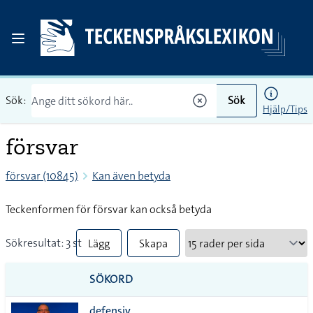
Sök:
Sök
Hjälp/Tips
försvar
försvar (10845)
Kan även betyda
Teckenformen för försvar kan också betyda
Sökresultat: 3 st
Lägg
Skapa
till
PDF
SÖKORD
alla i
defensiv