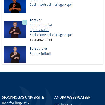
lista
Spel > kortspel > bridge > spel
försvar
1
Sport > allmänt
Sport > futsal
Spel > kortspel > bridge > spel
1 varianter finns
försvarare
Sport > fotboll
STOCKHOLMS UNIVERSITET
ANDRA WEBBPLATSER
Inst. för lingvistik
STS-korpus