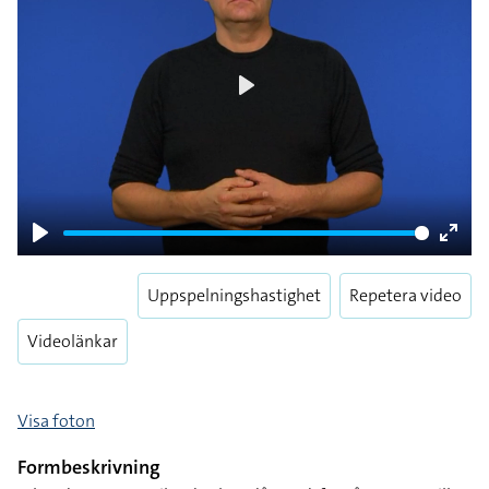
Play
Play
Enter
fulls
Uppspelningshastighet
Repetera video
Videolänkar
Visa foton
Formbeskrivning