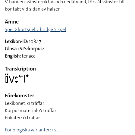
V-handen, vänsterriktad och nedåtvänd, förs åt vänster till
kontakt vid sidan av halsen
Ämne
Spel > kortspel > bridge > spel
Lexikon-ID:
10847
Glosa i STS-korpus:
-
English:
tenace
Transkription
􌤞􌤺􌤭􌥓􌥙􌥢􌥼􌤟
Förekomster
Lexikonet: 0 träffar
Korpusmaterial: 0 träffar
Enkäter: 0 träffar
Fonologiska varianter: 1 st