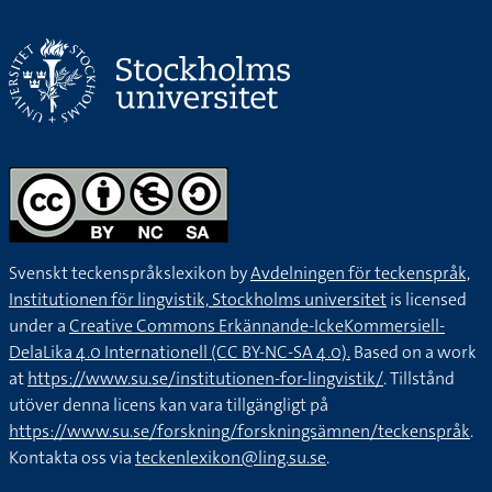
Svenskt teckenspråkslexikon by
Avdelningen för teckenspråk,
Institutionen för lingvistik, Stockholms universitet
is licensed
under a
Creative Commons Erkännande-IckeKommersiell-
DelaLika 4.0 Internationell (CC BY-NC-SA 4.0).
Based on a work
at
https://www.su.se/institutionen-for-lingvistik/
. Tillstånd
utöver denna licens kan vara tillgängligt på
https://www.su.se/forskning/forskningsämnen/teckenspråk
.
Kontakta oss via
teckenlexikon@ling.su.se
.