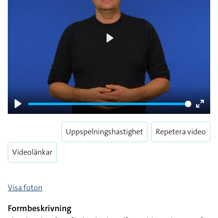
Play
Play
Enter
fulls
Uppspelningshastighet
Repetera video
Videolänkar
Visa foton
Formbeskrivning