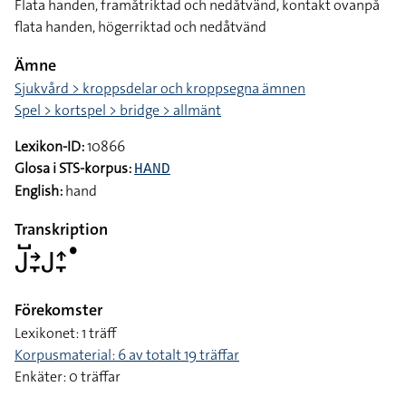
Flata handen, framåtriktad och nedåtvänd, kontakt ovanpå
flata handen, högerriktad och nedåtvänd
Ämne
Sjukvård > kroppsdelar och kroppsegna ämnen
Spel > kortspel > bridge > allmänt
Lexikon-ID:
10866
Glosa i STS-korpus:
HAND
English:
hand
Transkription
􌤢􌤹􌥔􌥙􌤢􌤴􌥙􌤟
Förekomster
Lexikonet: 1 träff
Korpusmaterial: 6 av totalt 19 träffar
Enkäter: 0 träffar