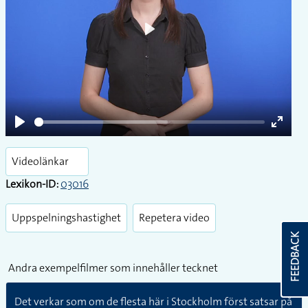
Play
Play
Enter
fullsc
Videolänkar
Lexikon-ID:
03016
Uppspelningshastighet
Repetera video
FEEDBACK
Andra exempelfilmer som innehåller tecknet
Det verkar som om de flesta här i Stockholm först satsar på