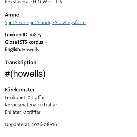
Bokstaveras: H-O-W-E-L-L-S
Ämne
Spel > kortspel > bridge > tävlingsform
Lexikon-ID:
10875
Glosa i STS-korpus:
-
English:
Howells
Transkription
#(howells)
Förekomster
Lexikonet: 0 träffar
Korpusmaterial: 0 träffar
Enkäter: 0 träffar
Uppdaterat: 2026-08-06