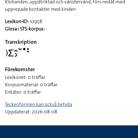
Klohanden, uppåtriktad och vänstervänd, förs nedåt med
upprepade kontakter med kinden
Lexikon-ID:
10958
Glosa i STS-korpus:
-
Transkription
􌤊􌤥􌤵􌤶􌥧􌤟􌥻
Förekomster
Lexikonet: 0 träffar
Korpusmaterial: 0 träffar
Enkäter: 0 träffar
Teckenformen kan också betyda
Uppdaterat: 2026-08-08