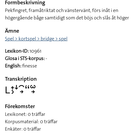
Formbeskrivning
Pekfingret, framåtriktat och vänstervänt, förs inåt i en
högergående båge samtidigt som det böjs och slås åt höger
Ämne
Spel > kortspel > bridge > spel
Lexikon-ID:
10961
Glosa i STS-korpus:
-
English:
finesse
Transkription
􌥈􌤴􌤶􌦄􌥯􌥽􌦨􌥱􌥽
Förekomster
Lexikonet: 0 träffar
Korpusmaterial: 0 träffar
Enkäter: 0 träffar