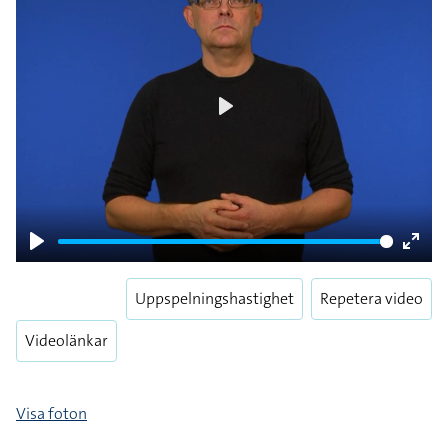
Play
Play
Enter
fulls
Uppspelningshastighet
Repetera video
Videolänkar
Visa foton