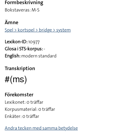
Formbeskrivning
Bokstaveras: M-S
Ämne
Spel > kortspel > bridge > system
Lexikon-ID:
10977
Glosa i STS-korpus:
-
English:
modern standard
Transkription
#(ms)
Förekomster
Lexikonet: 0 träffar
Korpusmaterial: 0 träffar
Enkäter: 0 träffar
Andra tecken med samma betydelse