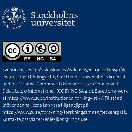
Svenskt teckenspråkslexikon by
Avdelningen för teckenspråk,
Institutionen för lingvistik, Stockholms universitet
is licensed
under a
Creative Commons Erkännande-IckeKommersiell-
DelaLika 4.0 Internationell (CC BY-NC-SA 4.0).
Based on a work
at
https://www.su.se/institutionen-for-lingvistik/
. Tillstånd
utöver denna licens kan vara tillgängligt på
https://www.su.se/forskning/forskningsämnen/teckenspråk
.
Kontakta oss via
teckenlexikon@ling.su.se
.