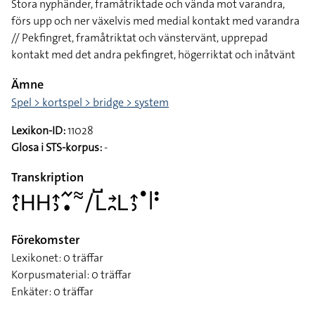
Stora nyphänder, framåtriktade och vända mot varandra,
förs upp och ner växelvis med medial kontakt med varandra
// Pekfingret, framåtriktat och vänstervänt, upprepad
kontakt med det andra pekfingret, högerriktat och inåtvänt
Ämne
Spel > kortspel > bridge > system
Lexikon-ID:
11028
Glosa i STS-korpus:
-
Transkription
􌤴􌥗􌤲􌤲􌤴􌤶􌥨􌥡􌦇􌥠􌥈􌤹􌥔􌥘􌥈􌤴􌤶􌤟􌥼􌥻
Förekomster
Lexikonet: 0 träffar
Korpusmaterial: 0 träffar
Enkäter: 0 träffar