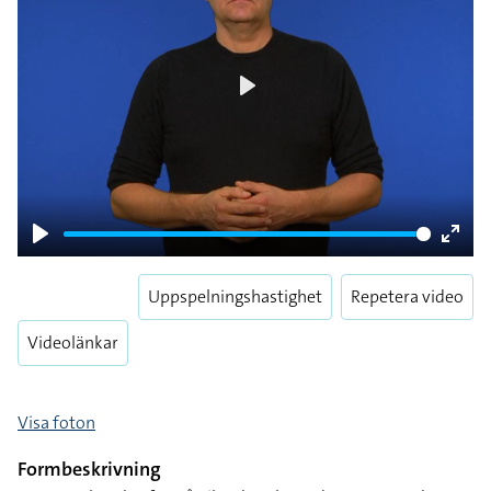
Play
Play
Enter
fulls
Uppspelningshastighet
Repetera video
Videolänkar
Visa foton
Formbeskrivning