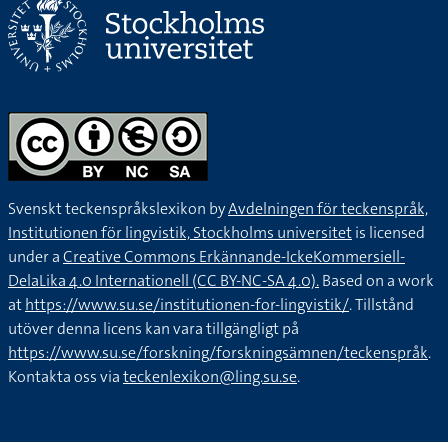
Svenskt teckenspråkslexikon by
Avdelningen för teckenspråk,
Institutionen för lingvistik, Stockholms universitet
is licensed
under a
Creative Commons Erkännande-IckeKommersiell-
DelaLika 4.0 Internationell (CC BY-NC-SA 4.0).
Based on a work
at
https://www.su.se/institutionen-for-lingvistik/
. Tillstånd
utöver denna licens kan vara tillgängligt på
https://www.su.se/forskning/forskningsämnen/teckenspråk
.
Kontakta oss via
teckenlexikon@ling.su.se
.