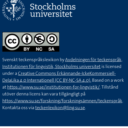
Svenskt teckenspråkslexikon by
Avdelningen för teckenspråk,
Institutionen för lingvistik, Stockholms universitet
is licensed
under a
Creative Commons Erkännande-IckeKommersiell-
DelaLika 4.0 Internationell (CC BY-NC-SA 4.0).
Based on a work
at
https://www.su.se/institutionen-for-lingvistik/
. Tillstånd
utöver denna licens kan vara tillgängligt på
https://www.su.se/forskning/forskningsämnen/teckenspråk
.
Kontakta oss via
teckenlexikon@ling.su.se
.