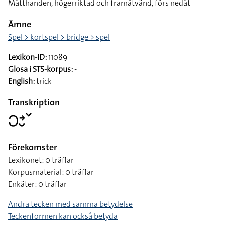
Måtthanden, högerriktad och framåtvänd, förs nedåt
Ämne
Spel > kortspel > bridge > spel
Lexikon-ID:
11089
Glosa i STS-korpus:
-
English:
trick
Transkription
􌥋􌥔􌤷􌥧
Förekomster
Lexikonet: 0 träffar
Korpusmaterial: 0 träffar
Enkäter: 0 träffar
Andra tecken med samma betydelse
Teckenformen kan också betyda