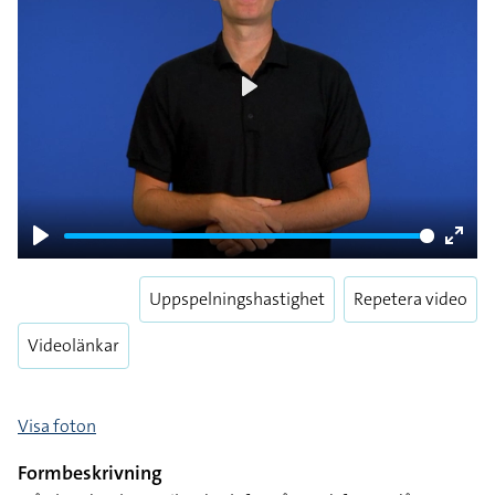
Play
Play
Enter
fulls
Uppspelningshastighet
Repetera video
Videolänkar
Visa foton
Formbeskrivning