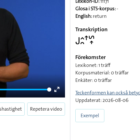
Lexikon-ID:
11171
Glosa i STS-korpus:
-
English:
return
Transkription
􌤢􌤵􌥘􌦃􌥲􌥾
Förekomster
Lexikonet: 1 träff
Korpusmaterial: 0 träffar
Enkäter: 0 träffar
Teckenformen kan också bety
Enter
Uppdaterat: 2026-08-06
fullscreen
shastighet
Repetera video
Exempel