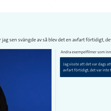
r jag sen svängde av så blev det en avfart förtidigt, de
Andra exempelfilmer som inn
Jag visste att det var dags a
avfart förtidigt, det var inte