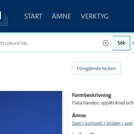
START
ÄMNE
VERKTYG
Sök
Föregående tecken
Formbeskrivning
Flata handen, uppåtriktad och
Ämne
Spel > kortspel > bridge > spel