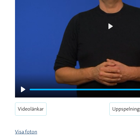
Play
Play
Videolänkar
Uppspelning
Visa foton