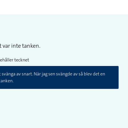
t var inte tanken.
ehåller tecknet
tt svänga av snart. När jag sen svängde av så blev det en
 tanken.