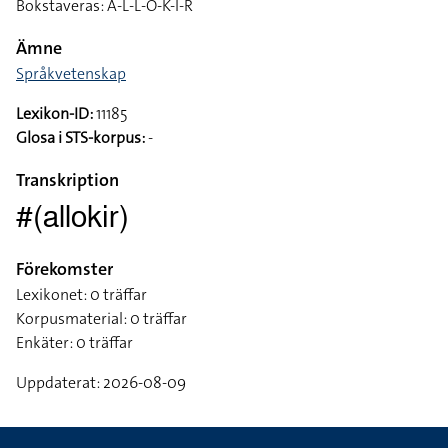
Bokstaveras: A-L-L-O-K-I-R
Ämne
Språkvetenskap
Lexikon-ID:
11185
Glosa i STS-korpus:
-
Transkription
#(allokir)
Förekomster
Lexikonet: 0 träffar
Korpusmaterial: 0 träffar
Enkäter: 0 träffar
Uppdaterat: 2026-08-09