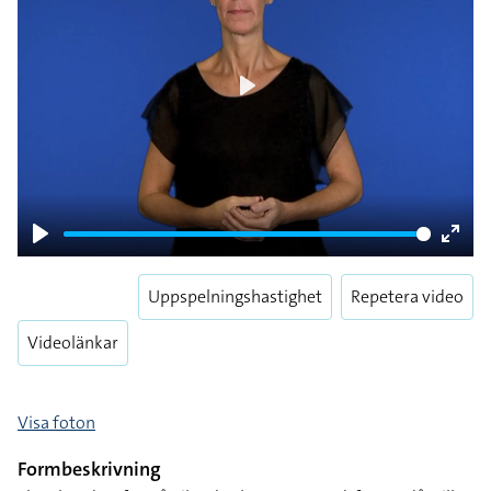
Play
Play
Enter
fulls
Uppspelningshastighet
Repetera video
Videolänkar
Visa foton
Formbeskrivning