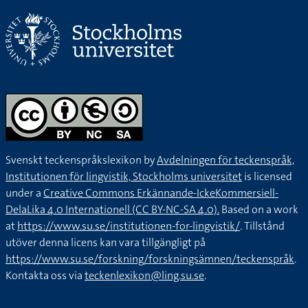
Svenskt teckenspråkslexikon by
Avdelningen för teckenspråk,
Institutionen för lingvistik, Stockholms universitet
is licensed
under a
Creative Commons Erkännande-IckeKommersiell-
DelaLika 4.0 Internationell (CC BY-NC-SA 4.0).
Based on a work
at
https://www.su.se/institutionen-for-lingvistik/
. Tillstånd
utöver denna licens kan vara tillgängligt på
https://www.su.se/forskning/forskningsämnen/teckenspråk
.
Kontakta oss via
teckenlexikon@ling.su.se
.