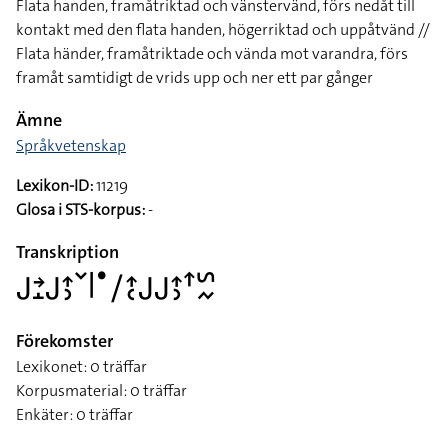
Flata handen, framåtriktad och vänstervänd, förs nedåt till
kontakt med den flata handen, högerriktad och uppåtvänd //
Flata händer, framåtriktade och vända mot varandra, förs
framåt samtidigt de vrids upp och ner ett par gånger
Ämne
Språkvetenskap
Lexikon-ID:
11219
Glosa i STS-korpus:
-
Transkription
􌤢􌥔􌤸􌤢􌤴􌤶􌥧􌥼􌤟􌥠􌤴􌥗􌤢􌤢􌤴􌤶􌦃􌥲􌦌
Förekomster
Lexikonet: 0 träffar
Korpusmaterial: 0 träffar
Enkäter: 0 träffar