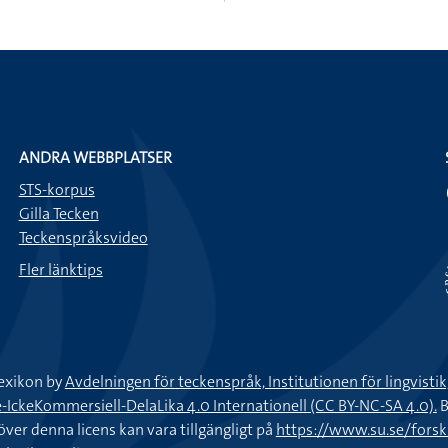
ANDRA WEBBPLATSER
STS-korpus
Gilla Tecken
Teckenspråksvideo
Fler länktips
exikon by
Avdelningen för teckenspråk, Institutionen för lingvisti
keKommersiell-DelaLika 4.0 Internationell (CC BY-NC-SA 4.0).
B
töver denna licens kan vara tillgängligt på
https://www.su.se/fors