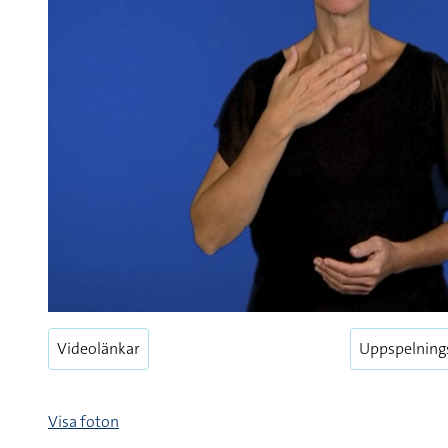
Videolänkar
Uppspelning
Visa foton