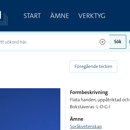
START
ÄMNE
VERKTYG
Sök
Föregående tecken
Formbeskrivning
Flata handen, uppåtriktad och
Bokstaveras: L-O-G-I
Ämne
Språkvetenskap