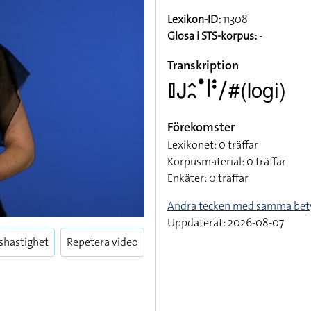
Lexikon-ID:
11308
Glosa i STS-korpus:
-
Transkription
􌤞􌤢􌤵􌥘􌤟􌥼􌥻􌥠#(logi)
Förekomster
Lexikonet: 0 träffar
Korpusmaterial: 0 träffar
Enkäter: 0 träffar
Andra tecken med samma bet
Uppdaterat: 2026-08-07
shastighet
Repetera video