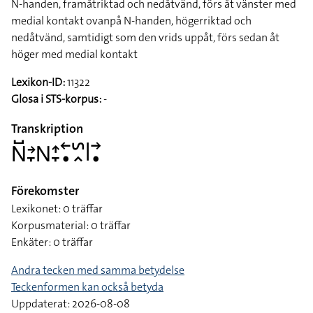
N-handen, framåtriktad och nedåtvänd, förs åt vänster med
medial kontakt ovanpå N-handen, högerriktad och
nedåtvänd, samtidigt som den vrids uppåt, förs sedan åt
höger med medial kontakt
Lexikon-ID:
11322
Glosa i STS-korpus:
-
Transkription
􌥌􌤹􌥔􌥙􌥌􌤴􌥙􌥢􌥡􌥲􌥿􌥼􌥣􌥡
Förekomster
Lexikonet: 0 träffar
Korpusmaterial: 0 träffar
Enkäter: 0 träffar
Andra tecken med samma betydelse
Teckenformen kan också betyda
Uppdaterat: 2026-08-08