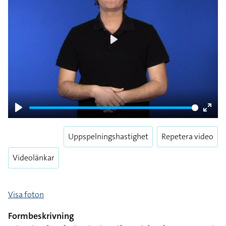
Play
Play
Enter
fulls
Uppspelningshastighet
Repetera video
Videolänkar
Visa foton
Formbeskrivning