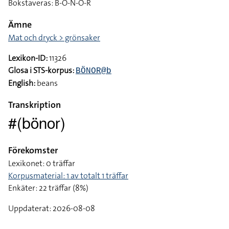
Bokstaveras: B-Ö-N-O-R
Ämne
Mat och dryck > grönsaker
Lexikon-ID:
11326
Glosa i STS-korpus:
BÖNOR@b
English:
beans
Transkription
#(bönor)
Förekomster
Lexikonet: 0 träffar
Korpusmaterial: 1 av totalt 1 träffar
Enkäter: 22 träffar (8%)
Uppdaterat: 2026-08-08