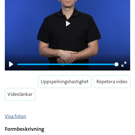
Play
Play
Enter
fulls
Uppspelningshastighet
Repetera video
Videolänkar
Visa foton
Formbeskrivning