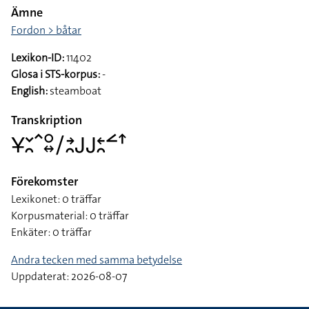
Ämne
Fordon > båtar
Lexikon-ID:
11402
Glosa i STS-korpus:
-
English:
steamboat
Transkription
􌥃􌥖􌥘􌥦􌥰􌦉􌥠􌥔􌥘􌤢􌤢􌥓􌥘􌥮􌦃
Förekomster
Lexikonet: 0 träffar
Korpusmaterial: 0 träffar
Enkäter: 0 träffar
Andra tecken med samma betydelse
Uppdaterat: 2026-08-07