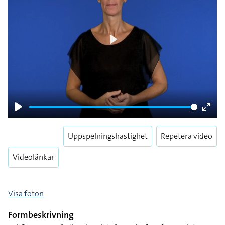
Play
Play
Enter
fulls
Uppspelningshastighet
Repetera video
Videolänkar
Visa foton
Formbeskrivning