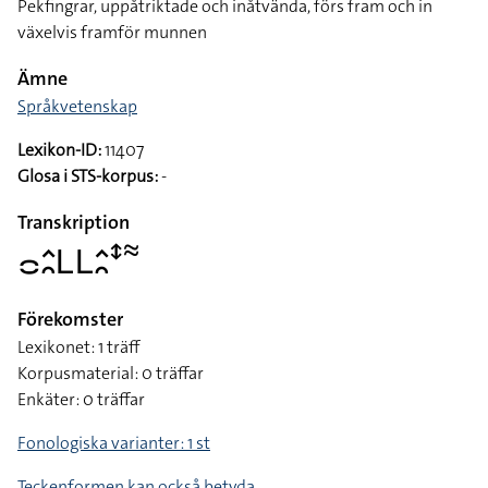
Pekfingrar, uppåtriktade och inåtvända, förs fram och in
växelvis framför munnen
Ämne
Språkvetenskap
Lexikon-ID:
11407
Glosa i STS-korpus:
-
Transkription
􌤌􌤵􌥘􌥈􌥈􌤵􌥘􌥥􌦇
Förekomster
Lexikonet: 1 träff
Korpusmaterial: 0 träffar
Enkäter: 0 träffar
Fonologiska varianter: 1 st
Teckenformen kan också betyda