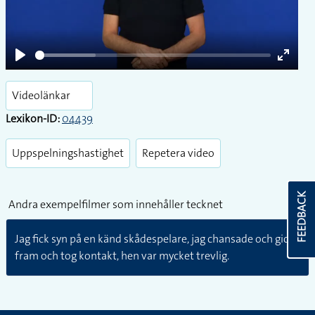
Play
Play
Enter
fullsc
Videolänkar
Lexikon-ID:
04439
Uppspelningshastighet
Repetera video
FEEDBACK
Andra exempelfilmer som innehåller tecknet
Jag fick syn på en känd skådespelare, jag chansade och gick
fram och tog kontakt, hen var mycket trevlig.