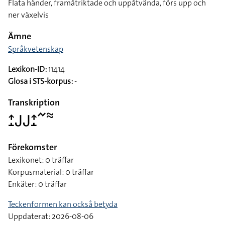
Flata händer, framåtriktade och uppåtvända, förs upp och
ner växelvis
Ämne
Språkvetenskap
Lexikon-ID:
11414
Glosa i STS-korpus:
-
Transkription
􌤴􌤸􌤢􌤢􌤴􌤸􌥨􌦇
Förekomster
Lexikonet: 0 träffar
Korpusmaterial: 0 träffar
Enkäter: 0 träffar
Teckenformen kan också betyda
Uppdaterat: 2026-08-06