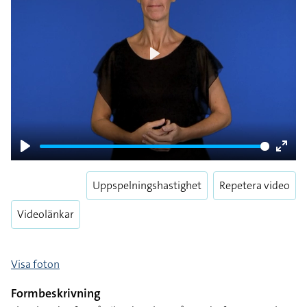
Play
Play
Enter
fulls
Uppspelningshastighet
Repetera video
Videolänkar
Visa foton
Formbeskrivning