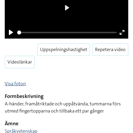
Play
Pause
Enter
Uppspelningshastighet
Repetera video
fulls
Videolänkar
Visa foton
Formbeskrivning