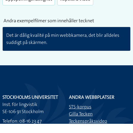
fullsc
Videolänkar
Lexikon-ID:
09628
Uppspelningshastighet
Repetera video
Andra exempelfilmer som innehåller tecknet
Det är dålig kvalité på min webbkamera, det blir alldeles
suddigt på skärmen.
STOCKHOLMS UNIVERSITET
ANDRA WEBBPLATSER