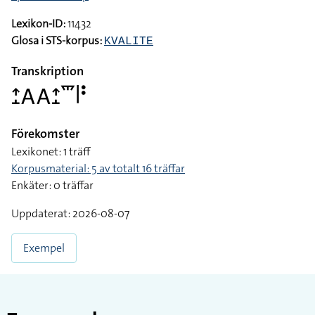
A-händer, framåtriktade och uppåtvända, tummarna förs
utmed fingertopparna och tillbaka ett par gånger
Ämne
Språkvetenskap
Lexikon-ID:
11432
Glosa i STS-korpus:
KVALITE
Transkription
􌤴􌤸􌤤􌤤􌤴􌤸􌥴􌥼􌥻
Förekomster
Lexikonet: 1 träff
Korpusmaterial: 5 av totalt 16 träffar
Enkäter: 0 träffar
Uppdaterat: 2026-08-07