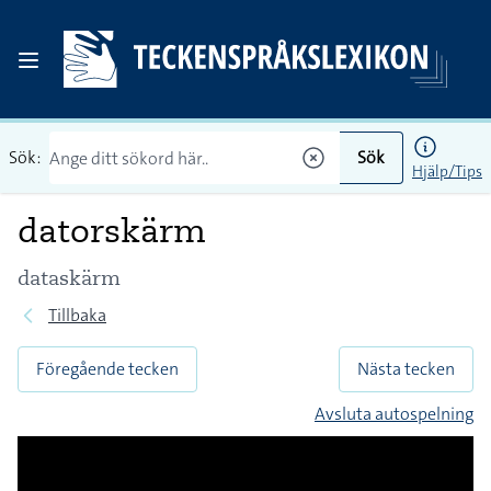
Sök:
Sök
Hjälp/Tips
datorskärm
dataskärm
Tillbaka
Föregående tecken
Nästa tecken
Avsluta autospelning