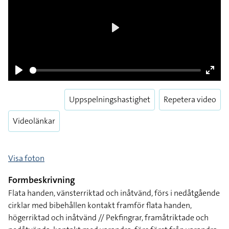
Play
Play
Enter
fulls
Uppspelningshastighet
Repetera video
Videolänkar
Visa foton
Formbeskrivning
Flata handen, vänsterriktad och inåtvänd, förs i nedåtgående
cirklar med bibehållen kontakt framför flata handen,
högerriktad och inåtvänd // Pekfingrar, framåtriktade och