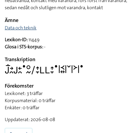
nedåtvända, kontakt med varandra, förs först från varandra,
sedan nedåt och slutligen mot varandra, kontakt
Ämne
Data och teknik
Lexikon-ID:
11449
Glosa i STS-korpus:
-
Transkription
􌤢􌥛􌥔􌥘􌤢􌥓􌥘􌤟􌥰􌦌􌥠􌤴􌥙􌥈􌥈􌤴􌥙􌤟􌥼􌥹􌦉􌥼􌥧􌥼􌦅􌥼􌤟
Förekomster
Lexikonet: 3 träffar
Korpusmaterial: 0 träffar
Enkäter: 0 träffar
Uppdaterat: 2026-08-08