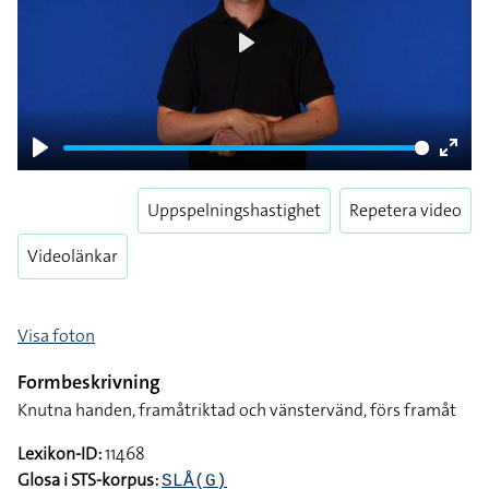
Play
Play
Enter
fulls
Uppspelningshastighet
Repetera video
Videolänkar
Visa foton
Formbeskrivning
Knutna handen, framåtriktad och vänstervänd, förs framåt
Lexikon-ID:
11468
Glosa i STS-korpus:
SLÅ(G)