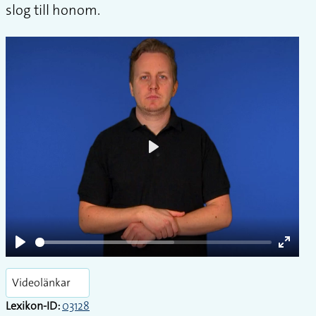
slog till honom.
Play
Play
Enter
fullsc
Videolänkar
Lexikon-ID:
03128