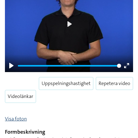
Play
Play
Enter
fulls
Uppspelningshastighet
Repetera video
Videolänkar
Visa foton
Formbeskrivning