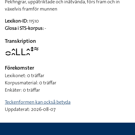
Pekfingrar, uppåtriktade och inåtvända, förs fram och in
växelvis framför munnen
Lexikon-ID:
11510
Glosa i STS-korpus:
-
Transkription
􌤌􌤵􌥘􌥈􌥈􌤵􌥘􌥥􌦇
Förekomster
Lexikonet: 0 träffar
Korpusmaterial: 0 träffar
Enkäter: 0 träffar
Teckenformen kan också betyda
Uppdaterat: 2026-08-07