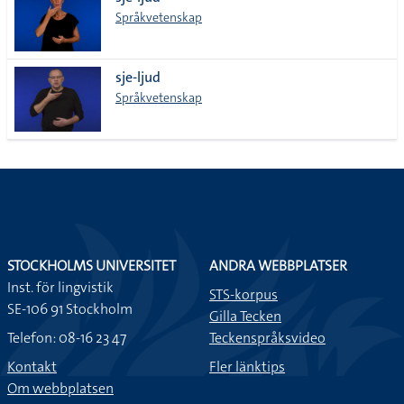
lista
Språkvetenskap
sje-ljud
Språkvetenskap
STOCKHOLMS UNIVERSITET
ANDRA WEBBPLATSER
Inst. för lingvistik
STS-korpus
SE-106 91 Stockholm
Gilla Tecken
Telefon: 08-16 23 47
Teckenspråksvideo
Kontakt
Fler länktips
Om webbplatsen