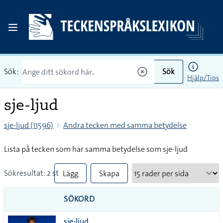
Sök:
Sök
Hjälp/Tips
sje-ljud
sje-ljud (11596)
Andra tecken med samma betydelse
Lista på tecken som har samma betydelse som sje-ljud
Sökresultat: 2 st
Lägg
Skapa
till
PDF
SÖKORD
alla i
sje-ljud