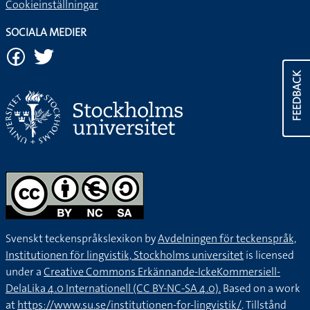
Cookieinställningar
SOCIALA MEDIER
FEEDBACK
Svenskt teckenspråkslexikon by
Avdelningen för teckenspråk,
Institutionen för lingvistik, Stockholms universitet
is licensed
under a
Creative Commons Erkännande-IckeKommersiell-
DelaLika 4.0 Internationell (CC BY-NC-SA 4.0).
Based on a work
at
https://www.su.se/institutionen-for-lingvistik/
. Tillstånd