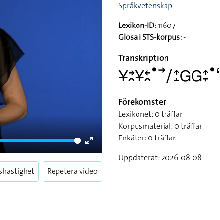
Språkvetenskap
Lexikon-ID:
11607
Glosa i STS-korpus:
-
Transkription
􌥃􌥔􌥘􌥃􌥓􌥘􌤟􌥣􌥠􌤴􌤸􌤦􌤦􌤴􌥙􌤟
Förekomster
Lexikonet: 0 träffar
Korpusmaterial: 0 träffar
Enkäter: 0 träffar
Enter
Uppdaterat: 2026-08-08
fullscreen
shastighet
Repetera video