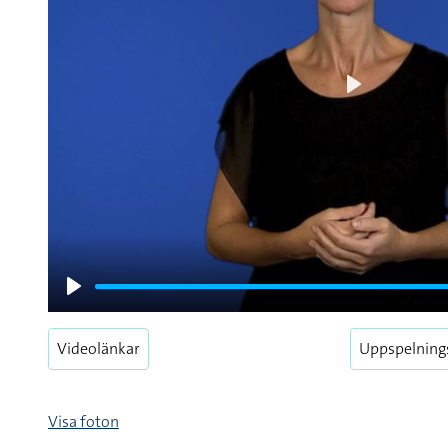
Play
Play
Videolänkar
Uppspelning
Visa foton