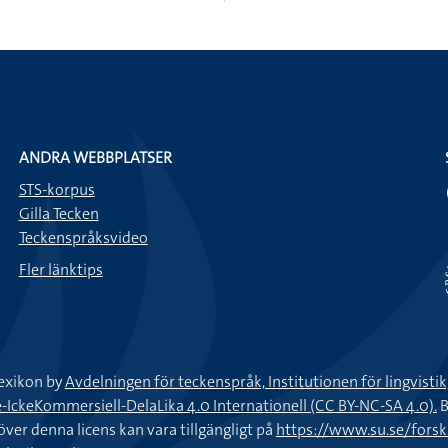
ANDRA WEBBPLATSER
STS-korpus
Gilla Tecken
Teckenspråksvideo
Fler länktips
exikon by
Avdelningen för teckenspråk, Institutionen för lingvisti
keKommersiell-DelaLika 4.0 Internationell (CC BY-NC-SA 4.0).
B
töver denna licens kan vara tillgängligt på
https://www.su.se/fors