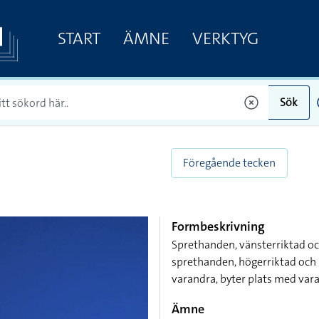
START
ÄMNE
VERKTYG
Sök
Föregående tecken
Formbeskrivning
Sprethanden, vänsterriktad oc
sprethanden, högerriktad och
varandra, byter plats med var
Ämne