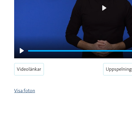
Play
Play
Videolänkar
Uppspelning
Visa foton