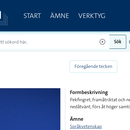
START
ÄMNE
VERKTYG
Sök
Föregående tecken
Formbeskrivning
Pekfingret, framåtriktat och n
nedåtvänt, förs åt höger samt
Ämne
Språkvetenskap