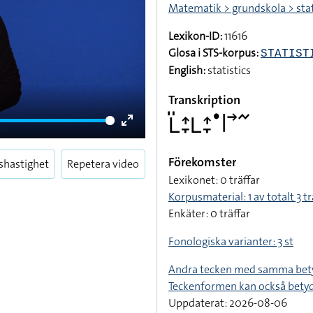
Matematik > grundskola > stat
Lexikon-ID:
11616
Glosa i STS-korpus:
STATIST
English:
statistics
Transkription
􌥈􌤺􌤴􌥙􌥈􌤴􌥙􌤟􌥼􌥣􌥨
Enter
fullscreen
Förekomster
shastighet
Repetera video
Lexikonet: 0 träffar
Korpusmaterial: 1 av totalt 3 tr
Enkäter: 0 träffar
Fonologiska varianter: 3 st
Andra tecken med samma bet
Teckenformen kan också bety
Uppdaterat: 2026-08-06