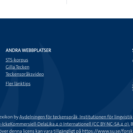
ANDRA WEBBPLATSER
STS-korpus
Gilla Tecken
Teckenspråksvideo
Fler länktips
exikon by
Avdelningen för teckenspråk, Institutionen för lingvisti
keKommersiell-DelaLika 4.0 Internationell (CC BY-NC-SA 4.0).
B
töver denna licens kan vara tillgängligt på
https://www.su.se/fors