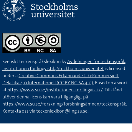
Svenskt teckenspråkslexikon by
Avdelningen för teckenspråk,
Institutionen för lingvistik, Stockholms universitet
is licensed
under a
Creative Commons Erkännande-IckeKommersiell-
DelaLika 4.0 Internationell (CC BY-NC-SA 4.0).
Based on a work
at
https://www.su.se/institutionen-for-lingvistik/
. Tillstånd
utöver denna licens kan vara tillgängligt på
https://www.su.se/forskning/forskningsämnen/teckenspråk
.
Kontakta oss via
teckenlexikon@ling.su.se
.