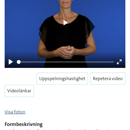
Play
Play
Enter
fulls
Uppspelningshastighet
Repetera video
Videolänkar
Visa foton
Formbeskrivning