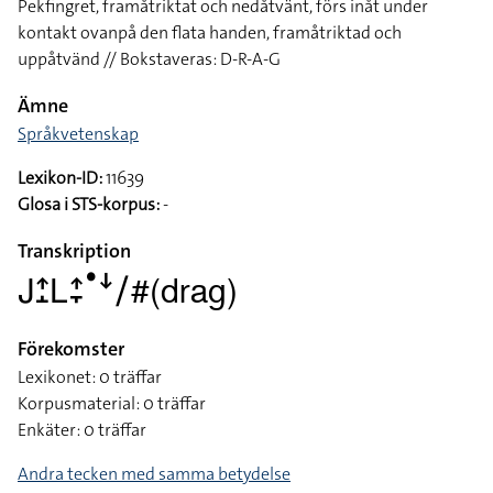
Pekfingret, framåtriktat och nedåtvänt, förs inåt under
kontakt ovanpå den flata handen, framåtriktad och
uppåtvänd // Bokstaveras: D-R-A-G
Ämne
Språkvetenskap
Lexikon-ID:
11639
Glosa i STS-korpus:
-
Transkription
􌤢􌤴􌤸􌥈􌤴􌥙􌤟􌦄􌥠#(drag)
Förekomster
Lexikonet: 0 träffar
Korpusmaterial: 0 träffar
Enkäter: 0 träffar
Andra tecken med samma betydelse