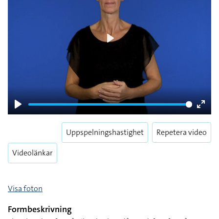
Play
Play
Enter
fulls
Uppspelningshastighet
Repetera video
Videolänkar
Visa foton
Formbeskrivning