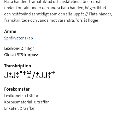
Flata handen, framåtriktad och nedåtvänd, förs framåt
under kontakt under den andra flata handen, högerriktad
och nedåtvänd samtidigt som den slås uppåt // Flata händer,
framåtriktade och vända mot varandra, förs åt höger
Ämne
Språkvetenskap
Lexikon-ID:
11692
Glosa i STS-korpus:
-
Transkription
􌤢􌥔􌥙􌤢􌤴􌥙􌤟􌦃􌥱􌥿􌥠􌤴􌥗􌤢􌤢􌤴􌤶􌥣
Förekomster
Lexikonet: 0 träffar
Korpusmaterial: 0 träffar
Enkäter: 0 träffar