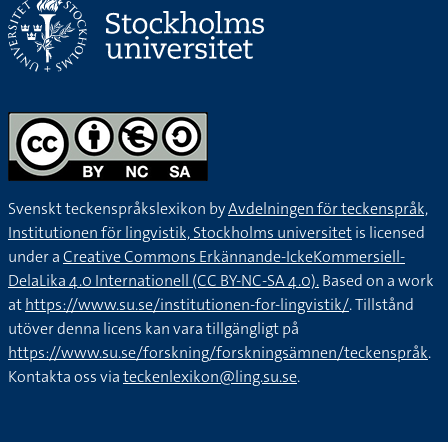
Svenskt teckenspråkslexikon by
Avdelningen för teckenspråk,
Institutionen för lingvistik, Stockholms universitet
is licensed
under a
Creative Commons Erkännande-IckeKommersiell-
DelaLika 4.0 Internationell (CC BY-NC-SA 4.0).
Based on a work
at
https://www.su.se/institutionen-for-lingvistik/
. Tillstånd
utöver denna licens kan vara tillgängligt på
https://www.su.se/forskning/forskningsämnen/teckenspråk
.
Kontakta oss via
teckenlexikon@ling.su.se
.