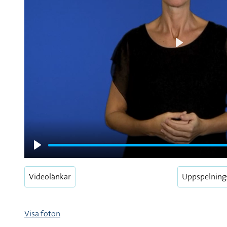
Play
Play
Videolänkar
Uppspelning
Visa foton