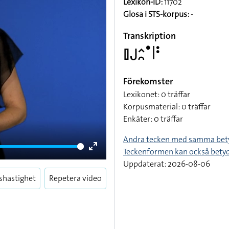
Lexikon-ID:
11702
Glosa i STS-korpus:
-
Transkription
􌤞􌤢􌤵􌥘􌤟􌥼􌥻
Förekomster
Lexikonet: 0 träffar
Korpusmaterial: 0 träffar
Enkäter: 0 träffar
Andra tecken med samma bet
Teckenformen kan också bety
Enter
Uppdaterat: 2026-08-06
fullscreen
shastighet
Repetera video