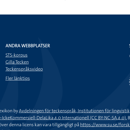
ANDRA WEBBPLATSER
STS-korpus
Gilla Tecken
Teckenspråksvideo
Fler länktips
exikon by
Avdelningen för teckenspråk, Institutionen för lingvisti
keKommersiell-DelaLika 4.0 Internationell (CC BY-NC-SA 4.0).
B
töver denna licens kan vara tillgängligt på
https://www.su.se/fors