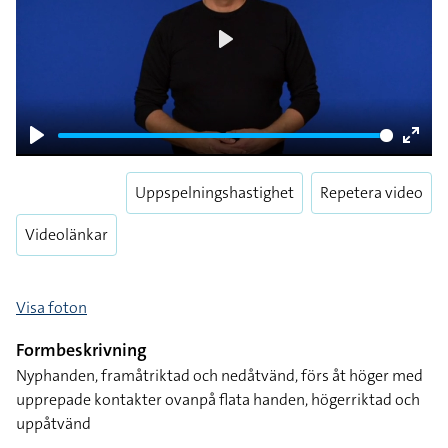
Play
Play
Enter
fulls
Uppspelningshastighet
Repetera video
Videolänkar
Visa foton
Formbeskrivning
Nyphanden, framåtriktad och nedåtvänd, förs åt höger med
upprepade kontakter ovanpå flata handen, högerriktad och
uppåtvänd