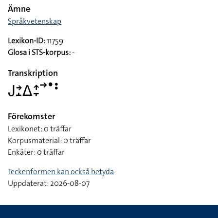
Ämne
Språkvetenskap
Lexikon-ID:
11759
Glosa i STS-korpus:
-
Transkription
􌤢􌥔􌤸􌤩􌤴􌥙􌥣􌤟􌥻
Förekomster
Lexikonet: 0 träffar
Korpusmaterial: 0 träffar
Enkäter: 0 träffar
Teckenformen kan också betyda
Uppdaterat: 2026-08-07