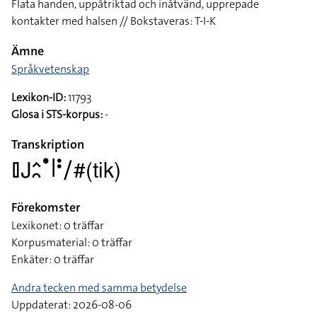
Flata handen, uppåtriktad och inåtvänd, upprepade
kontakter med halsen // Bokstaveras: T-I-K
Ämne
Språkvetenskap
Lexikon-ID:
11793
Glosa i STS-korpus:
-
Transkription
􌤞􌤢􌤵􌥘􌤟􌥼􌥻􌥠#(tik)
Förekomster
Lexikonet: 0 träffar
Korpusmaterial: 0 träffar
Enkäter: 0 träffar
Andra tecken med samma betydelse
Uppdaterat: 2026-08-06