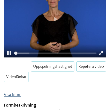
Uppspelningshastighet
Repetera video
Pause
Enter
Videolänkar
fulls
Visa foton
Formbeskrivning