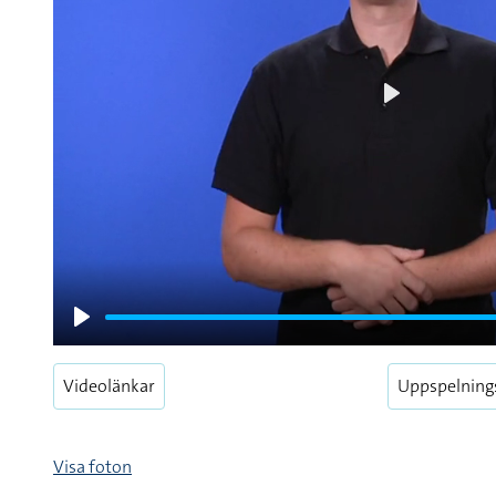
Play
Play
Videolänkar
Uppspelning
Visa foton