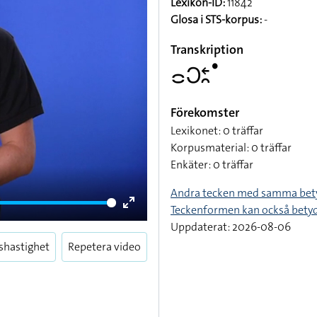
Lexikon-ID:
11842
Glosa i STS-korpus:
-
Transkription
􌤌􌥋􌥓􌥘􌤟
Förekomster
Lexikonet: 0 träffar
Korpusmaterial: 0 träffar
Enkäter: 0 träffar
Andra tecken med samma bet
Teckenformen kan också bety
Enter
Uppdaterat: 2026-08-06
fullscreen
shastighet
Repetera video