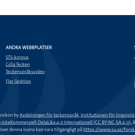
ANDRA WEBBPLATSER
STS-korpus
Gilla Tecken
Teckenspråksvideo
Fler länktips
exikon by
Avdelningen för teckenspråk, Institutionen för lingvisti
keKommersiell-DelaLika 4.0 Internationell (CC BY-NC-SA 4.0).
B
töver denna licens kan vara tillgängligt på
https://www.su.se/fors